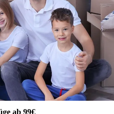
üge ab 99€