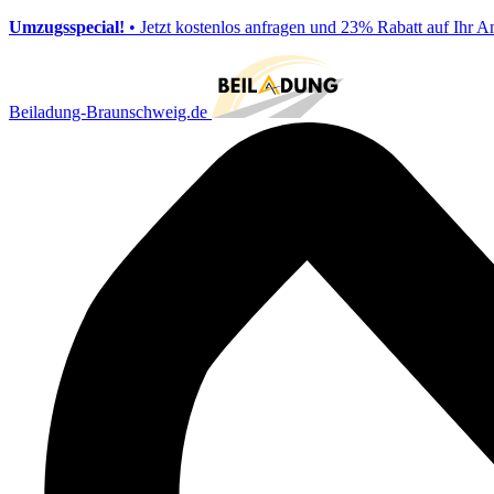
Umzugsspecial!
• Jetzt kostenlos anfragen und 23% Rabatt auf Ihr A
Beiladung-Braunschweig.de