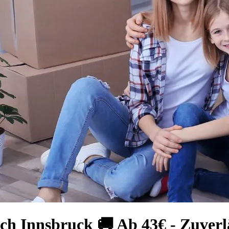
h Innsbruck 🚚 Ab 43€ - Zuverl