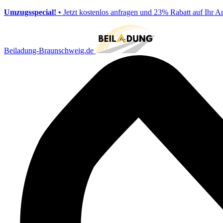
Umzugsspecial!
• Jetzt kostenlos anfragen und 23% Rabatt auf Ihr A
Beiladung-Braunschweig.de